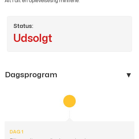
Alt i alt en oplevelsesrig miniferie.
Status:
Udsolgt
Kontakt os
Dagsprogram
Telefon:
91 52 60 62
E-mail:
giba@gibatravel.dk
Facebook:
gibatravel1
Adresse:
GIBA Travel
DAG 1
Torvet 3