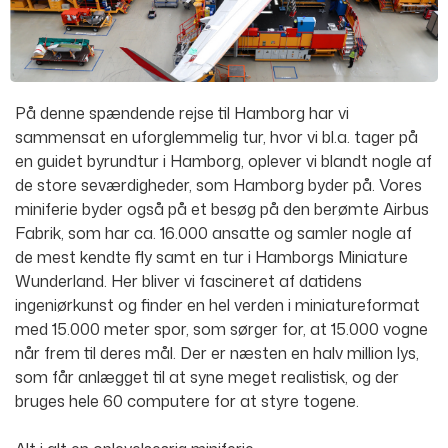
På denne spændende rejse til Hamborg har vi
sammensat en uforglemmelig tur, hvor vi bl.a. tager på
en guidet byrundtur i Hamborg, oplever vi blandt nogle af
de store seværdigheder, som Hamborg byder på. Vores
miniferie byder også på et besøg på den berømte Airbus
Fabrik, som har ca. 16.000 ansatte og samler nogle af
de mest kendte fly samt en tur i Hamborgs Miniature
Wunderland. Her bliver vi fascineret af datidens
ingeniørkunst og finder en hel verden i miniatureformat
med 15.000 meter spor, som sørger for, at 15.000 vogne
når frem til deres mål. Der er næsten en halv million lys,
som får anlægget til at syne meget realistisk, og der
bruges hele 60 computere for at styre togene.