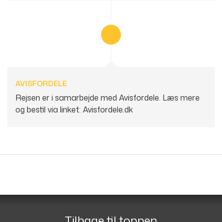
AVISFORDELE
Rejsen er i samarbejde med Avisfordele. Læs mere
og bestil via linket:
Avisfordele.dk
Følg os på
GIBA Travel
Torvet 3
5750
Ringe
Tilbage til toppen
Telefon
91 52 60 62