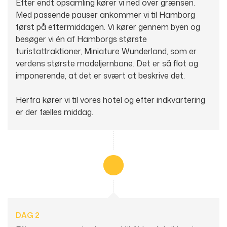
Efter endt opsamling kører vi ned over grænsen.
5750
Ringe
Med passende pauser ankommer vi til Hamborg
først på eftermiddagen. Vi kører gennem byen og
besøger vi én af Hamborgs største
Kontaktformular
Ring til os
turistattraktioner, Miniature Wunderland, som er
verdens største modeljernbane. Det er så flot og
imponerende, at det er svært at beskrive det.
Herfra kører vi til vores hotel og efter indkvartering
er der fælles middag.
DAG 2