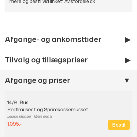
mere og bestil via linket:
Avisfordele.dk
Afgange- og ankomsttider
Tilvalg og tillægspriser
Afgange og priser
14/9
Bus
Politimuseet og Sparekassemusset
Mere end 8
1.095,-
Bestil