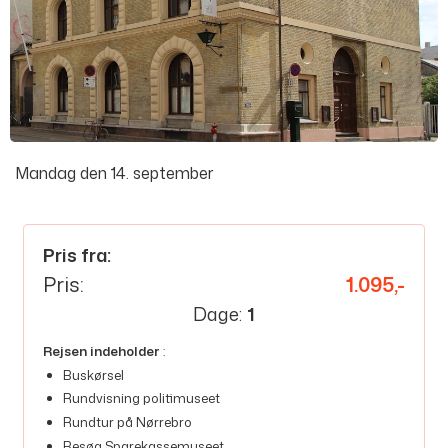
Mandag den 14. september
Pris fra:
Pris:
1.095,-
Dage:
1
Rejsen indeholder
:
Buskørsel
Rundvisning politimuseet
Rundtur på Nørrebro
Besøg Sparekassemuseet