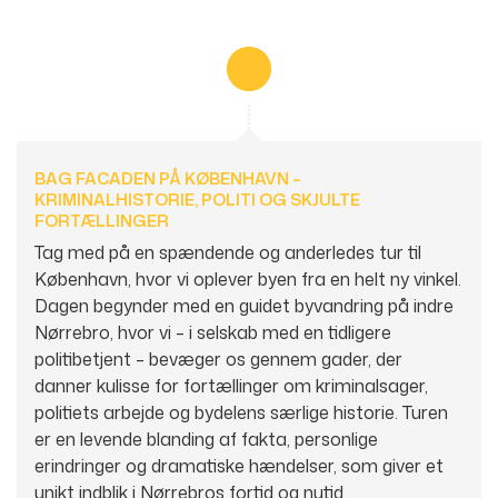
E-mail:
giba@gibatravel.dk
Facebook:
gibatravel1
Adresse:
GIBA Travel
BAG FACADEN PÅ KØBENHAVN –
Torvet 3
KRIMINALHISTORIE, POLITI OG SKJULTE
5750
Ringe
FORTÆLLINGER
Tag med på en spændende og anderledes tur til
København, hvor vi oplever byen fra en helt ny vinkel.
Kontaktformular
Ring til os
Dagen begynder med en guidet byvandring på indre
Nørrebro, hvor vi – i selskab med en tidligere
politibetjent – bevæger os gennem gader, der
danner kulisse for fortællinger om kriminalsager,
politiets arbejde og bydelens særlige historie. Turen
er en levende blanding af fakta, personlige
erindringer og dramatiske hændelser, som giver et
unikt indblik i Nørrebros fortid og nutid.