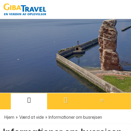
Hjem
»
Værd at vide
»
Informationer om busrejsen