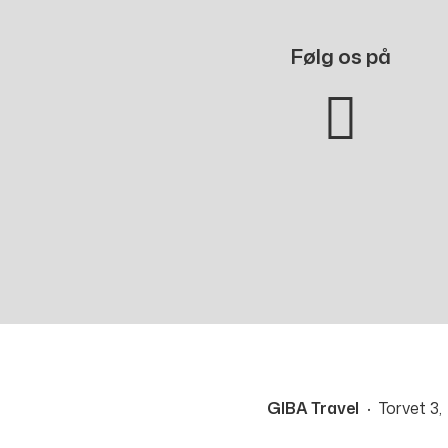
Følg os på
GIBA Travel
Torvet 3