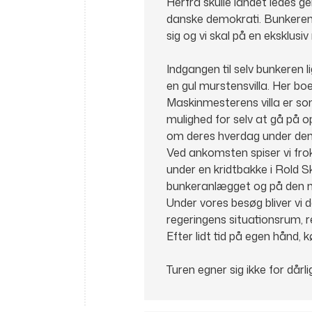
Herfra skulle landet ledes 
danske demokrati. Bunkeren 
sig og vi skal på en eksklusiv
Indgangen til selv bunkeren 
en gul murstensvilla. Her b
Maskinmesterens villa er som
mulighed for selv at gå på 
om deres hverdag under den 
Ved ankomsten spiser vi frok
under en kridtbakke i Rold S
bunkeranlægget og på den m
Under vores besøg bliver vi 
regeringens situationsrum, 
Efter lidt tid på egen hånd, 
Turen egner sig ikke for dårl