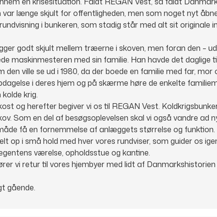
gennem en krisesituation. Faldt REGAN Vest, så faldt Danmar
var længe skjult for offentligheden, men som noget nyt åbne
 rundvisning i bunkeren, som stadig står med alt sit originale in
ligger godt skjult mellem træerne i skoven, men foran den – ud
oede maskinmesteren med sin familie. Han havde det daglige t
 den ville se ud i 1980, da der boede en familie med far, mor 
opdagelse i deres hjem og på skærme høre de enkelte famili
kolde krig.
ost og herefter begiver vi os til REGAN Vest. Koldkrigsbunke
kov. Som en del af besøgsoplevelsen skal vi også vandre ad n
åde få en fornemmelse af anlæggets størrelse og funktion.
delt op i små hold med hver vores rundviser, som guider os i
regentens værelse, opholdsstue og kantine.
kører vi retur til vores hjembyer med lidt af Danmarkshistorien
igt gående.