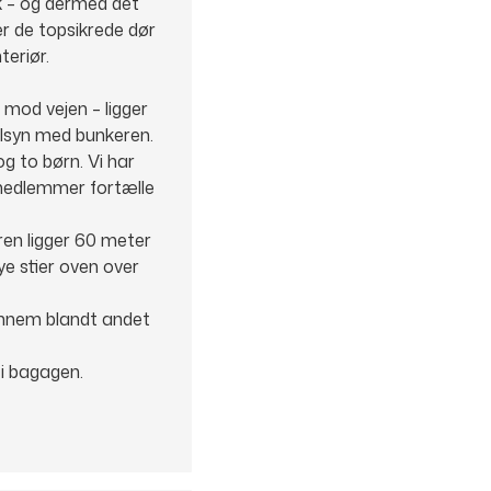
k – og dermed det
r de topsikrede dør
teriør.
 mod vejen – ligger
ilsyn med bunkeren.
og to børn. Vi har
emedlemmer fortælle
ren ligger 60 meter
ye stier oven over
gennem blandt andet
 i bagagen.