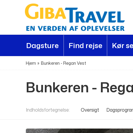
Dagsture
Find rejse
Kør se
Hjem
»
Bunkeren - Regan Vest
Bunkeren - Rega
Indholdsfortegnelse
Oversigt
Dagsprogr