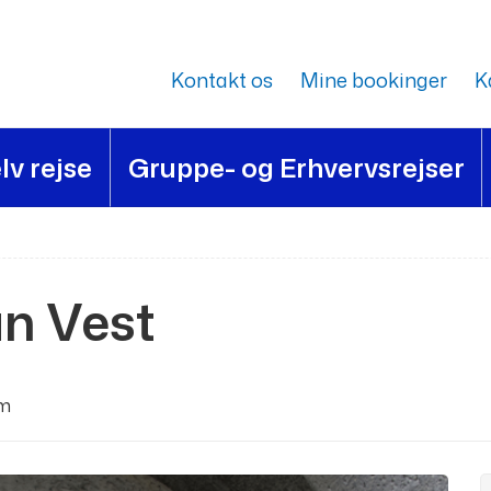
Kontakt os
Mine bookinger
K
lv rejse
Gruppe- og Erhvervsrejser
n Vest
am