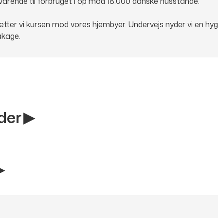
arende til forbruget i op mod 18.000 danske husstande.
ætter vi kursen mod vores hjembyer. Undervejs nyder vi en hyg
åkage.
der