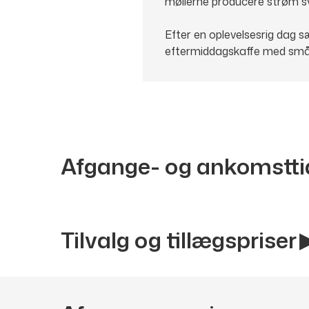
møllerne producere strøm sv
Efter en oplevelsesrig dag s
eftermiddagskaffe med sm
Afgange- og ankomstti
Tilvalg og tillægspriser