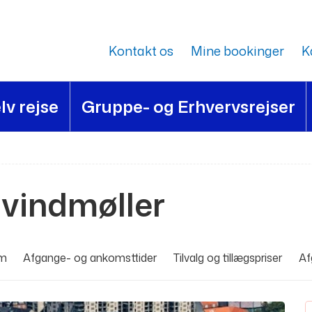
Kontakt os
Mine bookinger
K
lv rejse
Gruppe- og Erhvervsrejser
 vindmøller
am
Afgange- og ankomsttider
Tilvalg og tillægspriser
Af