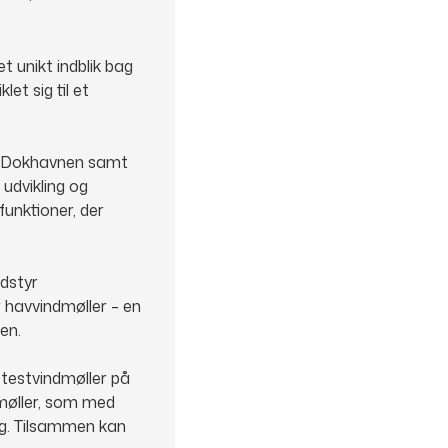
t unikt indblik bag
et sig til et
n, Dokhavnen samt
udvikling og
funktioner, der
udstyr
 havvindmøller – en
en.
 testvindmøller på
dmøller, som med
ig. Tilsammen kan