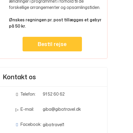
ændringer i programmet i forhold til de
forskellige arrangementer og opsamlingstiden.
Ønskes regningen pr. post tillægges et gebyr
på 50 kr.
Bestil rejse
Kontakt os
Telefon:
91 52 60 62
E-mail:
giba@gibatravel.dk
Facebook:
gibatravel1