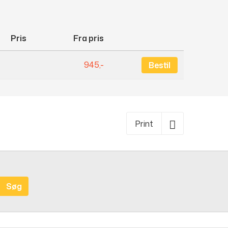
Pris
Fra pris
945,-
Bestil
Print
Søg