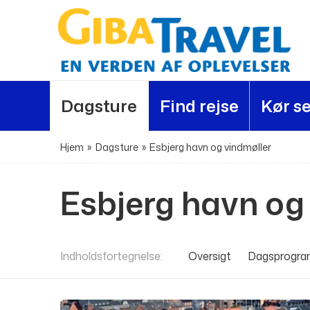
Dagsture
Find rejse
Kør se
Hjem
»
Dagsture
»
Esbjerg havn og vindmøller
Esbjerg havn og
Indholdsfortegnelse
Oversigt
Dagsprogr