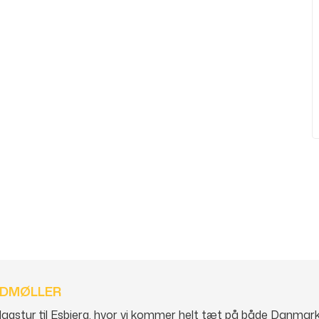
NDMØLLER
gstur til Esbjerg, hvor vi kommer helt tæt på både Danmark