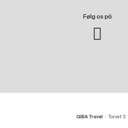
Følg os på
GIBA Travel
Torvet 3