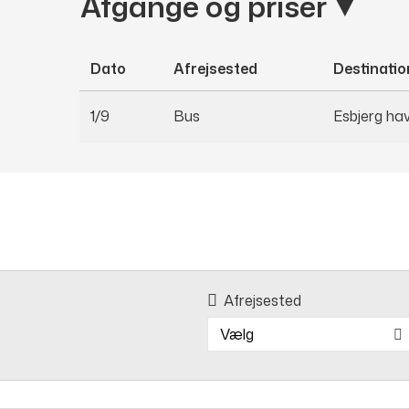
Afgange og priser
Dato
Afrejsested
Destinatio
1/9
Bus
Esbjerg hav
Afrejsested
Vælg