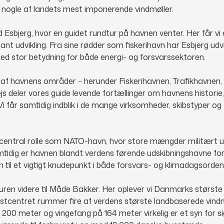
 nogle af landets mest imponerende vindmøller.
Esbjerg, hvor en guidet rundtur på havnen venter. Her får vi e
ant udvikling. Fra sine rødder som fiskerihavn har Esbjerg udvikl
ed stor betydning for både energi- og forsvarssektoren.
 af havnens områder – herunder Fiskerihavnen, Trafikhavne
 deler vores guide levende fortællinger om havnens historie, 
i får samtidig indblik i de mange virksomheder, skibstyper og 
en central rolle som NATO-havn, hvor store mængder militært 
mtidig er havnen blandt verdens førende udskibningshavne for
n til et vigtigt knudepunkt i både forsvars- og klimadagsorden
turen videre til Måde Bakker. Her oplever vi Danmarks største
testcentret rummer fire af verdens største landbaserede vin
200 meter og vingefang på 164 meter virkelig er et syn for s