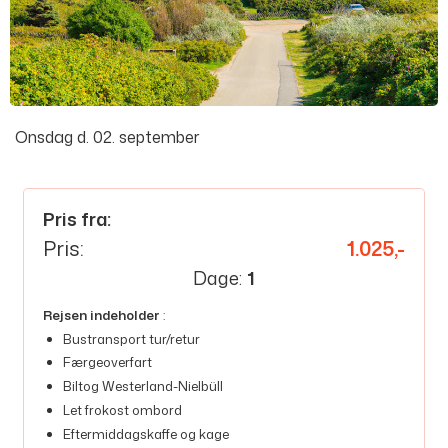
Onsdag d. 02. september
Pris fra:
Pris:
1.025,-
Dage:
1
Rejsen indeholder
:
Bustransport tur/retur
Færgeoverfart
Biltog Westerland-Nielbüll
Let frokost ombord
Eftermiddagskaffe og kage