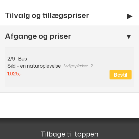
Tilvalg og tillægspriser
Afgange og priser
2/9
Bus
Sild - en naturoplevelse
2
1.025,-
Bestil
Følg os på
GIBA Travel
Torvet 3
5750
Ringe
Tilbage til toppen
Telefon
91 52 60 62