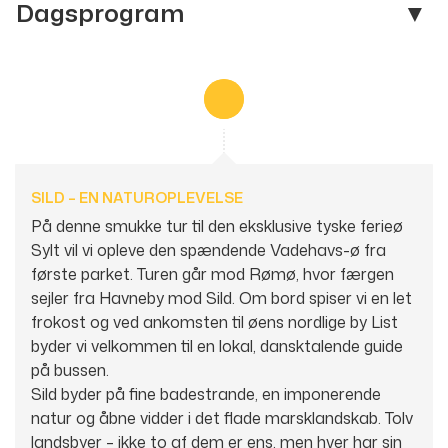
Dagsprogram
Telefon:
91 52 60 62
E-mail:
giba@gibatravel.dk
Facebook:
gibatravel1
Adresse:
GIBA Travel
SILD – EN NATUROPLEVELSE
Torvet 3
På denne smukke tur til den eksklusive tyske ferieø
5750
Ringe
Sylt vil vi opleve den spændende Vadehavs-ø fra
første parket. Turen går mod Rømø, hvor færgen
sejler fra Havneby mod Sild. Om bord spiser vi en let
Kontaktformular
Ring til os
frokost og ved ankomsten til øens nordlige by List
byder vi velkommen til en lokal, dansktalende guide
på bussen.
Sild byder på fine badestrande, en imponerende
natur og åbne vidder i det flade marsklandskab. Tolv
landsbyer – ikke to af dem er ens, men hver har sin